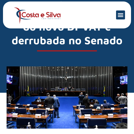
Mercado Financeiro
Urgência na aprovação
do novo DPVAT é
derrubada no Senado