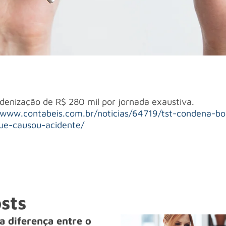
denização de R$ 280 mil por jornada exaustiva.
/www.contabeis.com.br/noticias/64719/tst-condena-bo
ue-causou-acidente/
sts
a diferença entre o