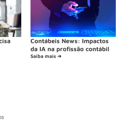
cisa
Contábeis News: Impactos
da IA na profissão contábil
Saiba mais ➔
os
4