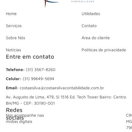
Home
Utilidades
Serviços
Contato
Sobre Nós
Área do cliente
Notícias
Políticas de privacidade
Entre em contato
Telefone:
(31) 3567-8260
Celular:
(31) 99649-5694
Email:
costaesilva@costaesilvacontabilidade.com.br
Av. Augusto de Lima, 479, Sl 1516 Ed. Tech Tower Bairro: Centro
BH/MG - CEP: 30190-001
Redes
Nos acompanhe nas
CR
sociais
mídias digitais
M
79