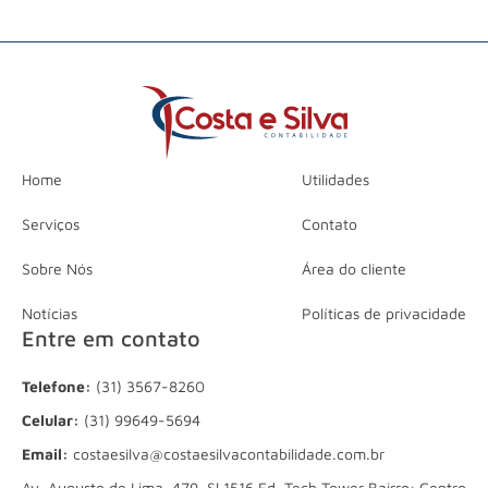
Home
Utilidades
Serviços
Contato
Sobre Nós
Área do cliente
Notícias
Políticas de privacidade
Entre em contato
Telefone:
(31) 3567-8260
Celular:
(31) 99649-5694
Email:
costaesilva@costaesilvacontabilidade.com.br
Av. Augusto de Lima, 479, Sl 1516 Ed. Tech Tower Bairro: Centro