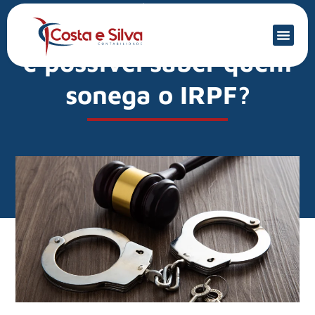
Mercado Financeiro
Receita Federal: como
é possível saber quem
sonega o IRPF?