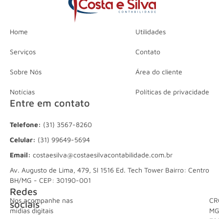
Home
Utilidades
Serviços
Contato
Sobre Nós
Área do cliente
Notícias
Políticas de privacidade
Entre em contato
Telefone:
(31) 3567-8260
Celular:
(31) 99649-5694
Email:
costaesilva@costaesilvacontabilidade.com.br
Av. Augusto de Lima, 479, Sl 1516 Ed. Tech Tower Bairro: Centro
BH/MG - CEP: 30190-001
Redes
Nos acompanhe nas
CR
sociais
mídias digitais
M