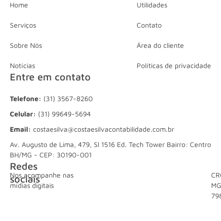
Home
Utilidades
Serviços
Contato
Sobre Nós
Área do cliente
Notícias
Políticas de privacidade
Entre em contato
Telefone:
(31) 3567-8260
Celular:
(31) 99649-5694
Email:
costaesilva@costaesilvacontabilidade.com.br
Av. Augusto de Lima, 479, Sl 1516 Ed. Tech Tower Bairro: Centro
BH/MG - CEP: 30190-001
Redes
Nos acompanhe nas
CR
sociais
mídias digitais
M
79