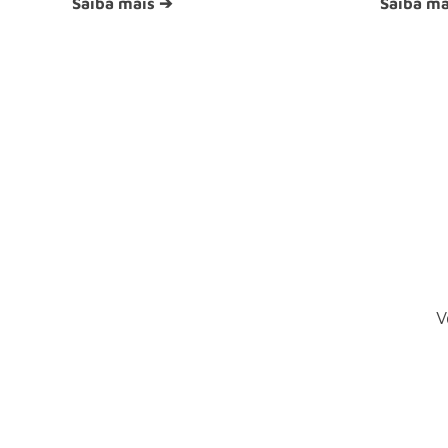
Saiba mais ➔
Saiba ma
V