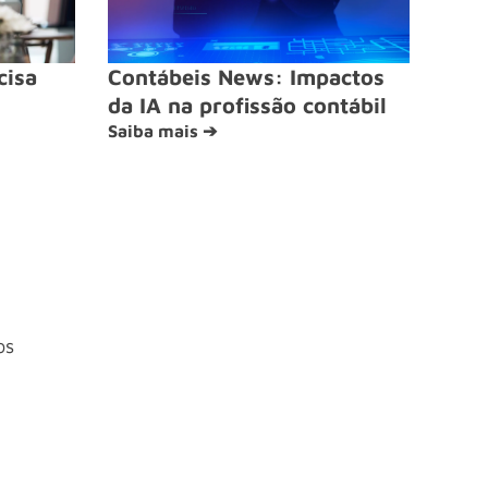
cisa
Contábeis News: Impactos
da IA na profissão contábil
Saiba mais ➔
os
4