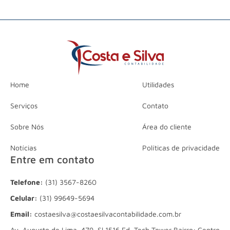
Home
Utilidades
Serviços
Contato
Sobre Nós
Área do cliente
Notícias
Políticas de privacidade
Entre em contato
Telefone:
(31) 3567-8260
Celular:
(31) 99649-5694
Email:
costaesilva@costaesilvacontabilidade.com.br
Av. Augusto de Lima, 479, Sl 1516 Ed. Tech Tower Bairro: Centro