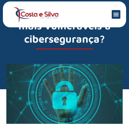
Mercado Financeiro
Por que as PMEs são as
mais vulneráveis à
cibersegurança?