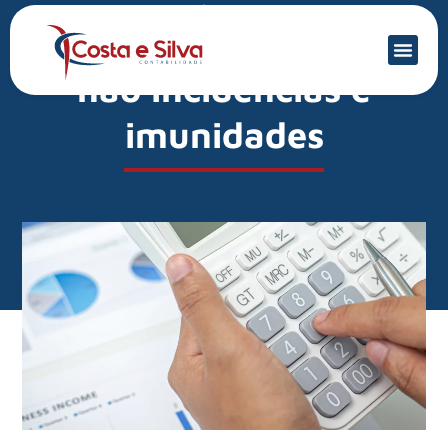
Mercado Financeiro
PIS/Cofins: isenções,
não incidências e
imunidades