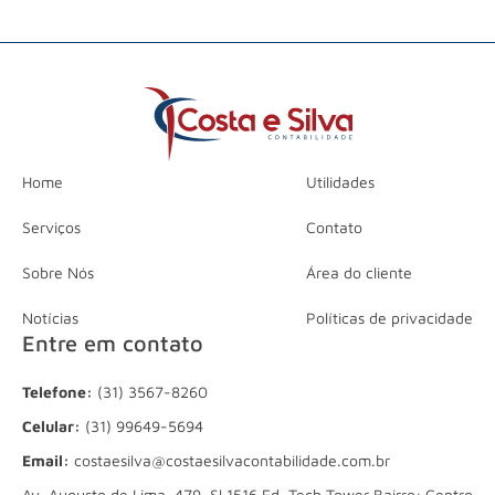
Home
Utilidades
Serviços
Contato
Sobre Nós
Área do cliente
Notícias
Políticas de privacidade
Entre em contato
Telefone:
(31) 3567-8260
Celular:
(31) 99649-5694
Email:
costaesilva@costaesilvacontabilidade.com.br
Av. Augusto de Lima, 479, Sl 1516 Ed. Tech Tower Bairro: Centro