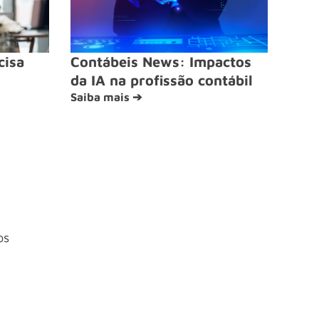
cisa
Contábeis News: Impactos
da IA na profissão contábil
Saiba mais ➔
os
4