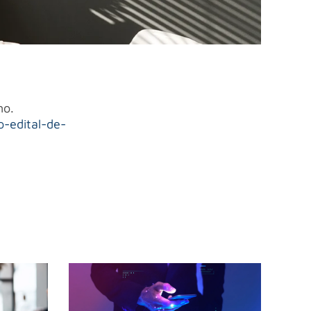
no.
o-edital-de-