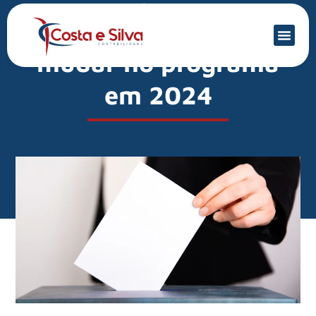
Mercado Financeiro
Perse: veja o que deve
mudar no programa
em 2024