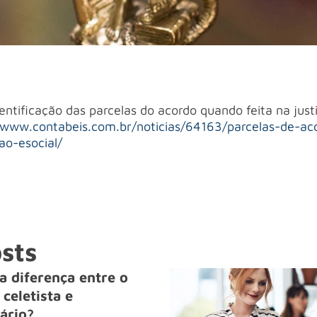
dentificação das parcelas do acordo quando feita na just
/www.contabeis.com.br/noticias/64163/parcelas-de-aco
ao-esocial/
sts
a diferença entre o
celetista e
ário?