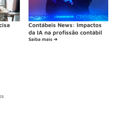
cisa
Contábeis News: Impactos
da IA na profissão contábil
Saiba mais ➔
os
4