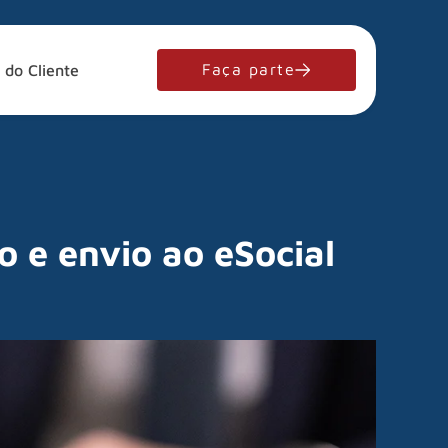
Faça parte
 do Cliente
o e envio ao eSocial