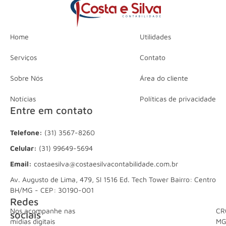
Home
Utilidades
Serviços
Contato
Sobre Nós
Área do cliente
Notícias
Políticas de privacidade
Entre em contato
Telefone:
(31) 3567-8260
Celular:
(31) 99649-5694
Email:
costaesilva@costaesilvacontabilidade.com.br
Av. Augusto de Lima, 479, Sl 1516 Ed. Tech Tower Bairro: Centro
BH/MG - CEP: 30190-001
Redes
Nos acompanhe nas
CR
sociais
mídias digitais
M