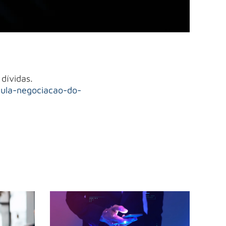
 dívidas.
mula-negociacao-do-