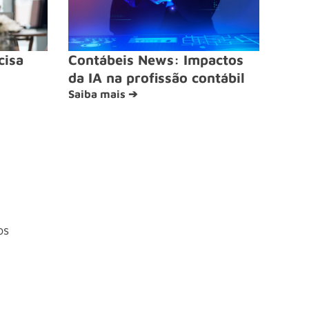
cisa
Contábeis News: Impactos
da IA na profissão contábil
Saiba mais ➔
os
4