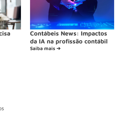
cisa
Contábeis News: Impactos
da IA na profissão contábil
Saiba mais ➔
os
4