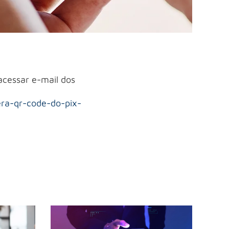
 acessar e-mail dos
era-qr-code-do-pix-