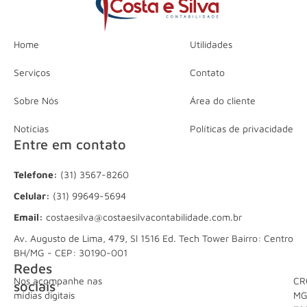
Home
Utilidades
Serviços
Contato
Sobre Nós
Área do cliente
Notícias
Políticas de privacidade
Entre em contato
Telefone:
(31) 3567-8260
Celular:
(31) 99649-5694
Email:
costaesilva@costaesilvacontabilidade.com.br
Av. Augusto de Lima, 479, Sl 1516 Ed. Tech Tower Bairro: Centro
BH/MG - CEP: 30190-001
Redes
Nos acompanhe nas
CR
sociais
mídias digitais
M