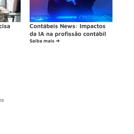
cisa
Contábeis News: Impactos
da IA na profissão contábil
Saiba mais ➔
os
4