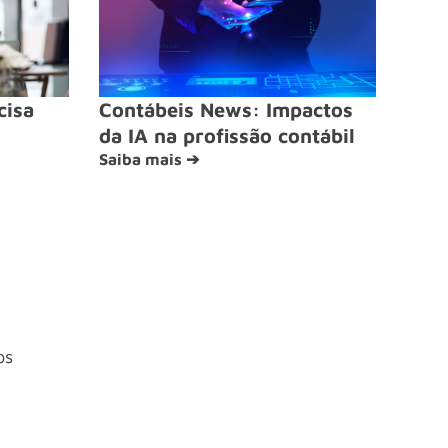
cisa
Contábeis News: Impactos
da IA na profissão contábil
Saiba mais ➔
os
4