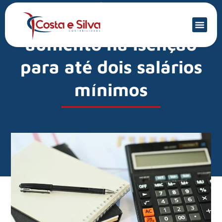
Mercado Financeiro
IR: CAE estuda
aumento na isenção
para até dois salários
mínimos