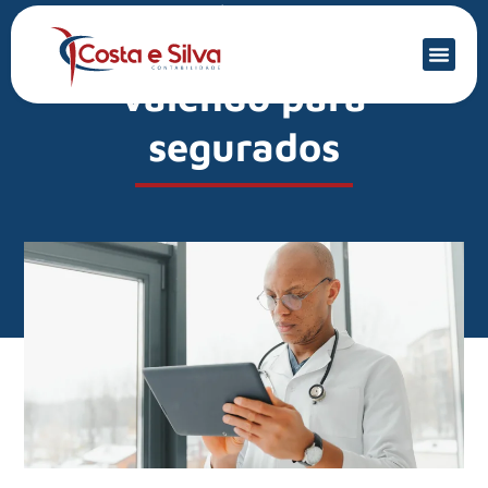
Mercado Financeiro
INSS: Atestmed já está
valendo para
segurados