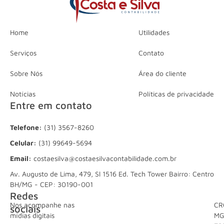
Home
Utilidades
Serviços
Contato
Sobre Nós
Área do cliente
Notícias
Políticas de privacidade
Entre em contato
Telefone:
(31) 3567-8260
Celular:
(31) 99649-5694
Email:
costaesilva@costaesilvacontabilidade.com.br
Av. Augusto de Lima, 479, Sl 1516 Ed. Tech Tower Bairro: Centro
BH/MG - CEP: 30190-001
Redes
Nos acompanhe nas
CR
sociais
mídias digitais
M