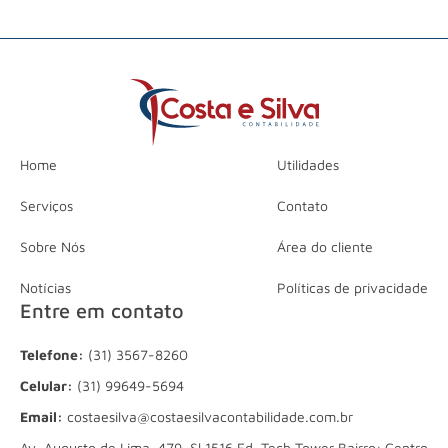
Home
Utilidades
Serviços
Contato
Sobre Nós
Área do cliente
Notícias
Políticas de privacidade
Entre em contato
Telefone:
(31) 3567-8260
Celular:
(31) 99649-5694
Email:
costaesilva@costaesilvacontabilidade.com.br
Av. Augusto de Lima, 479, Sl 1516 Ed. Tech Tower Bairro: Centro