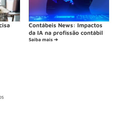
cisa
Contábeis News: Impactos
da IA na profissão contábil
Saiba mais ➔
os
4