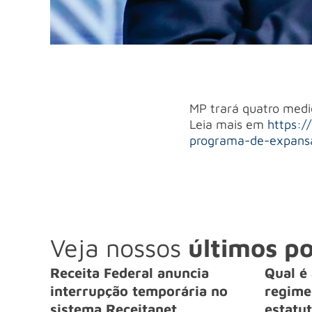
MP trará quatro medid
Leia mais em
https:/
programa-de-expansa
Veja nossos
últimos po
Receita Federal anuncia
Qual é 
interrupção temporária no
regime 
sistema Receitanet
estatut