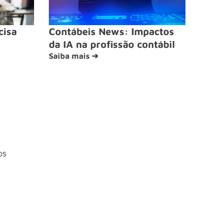
cisa
Contábeis News: Impactos
da IA na profissão contábil
Saiba mais ➔
os
4