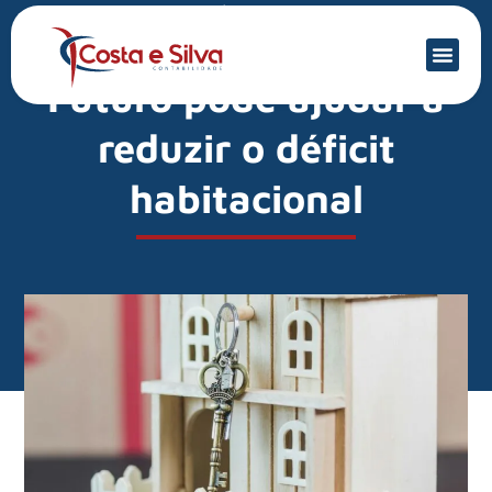
Mercado Financeiro
Entenda como FGTS
Futuro pode ajudar a
reduzir o déficit
habitacional