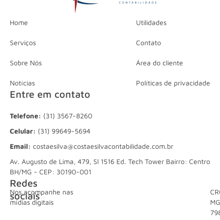
Home
Utilidades
Serviços
Contato
Sobre Nós
Área do cliente
Notícias
Políticas de privacidade
Entre em contato
Telefone:
(31) 3567-8260
Celular:
(31) 99649-5694
Email:
costaesilva@costaesilvacontabilidade.com.br
Av. Augusto de Lima, 479, Sl 1516 Ed. Tech Tower Bairro: Centro
BH/MG - CEP: 30190-001
Redes
Nos acompanhe nas
CR
sociais
mídias digitais
M
79