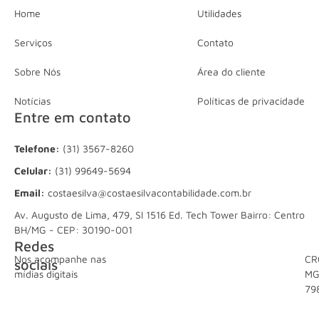
Home
Utilidades
Serviços
Contato
Sobre Nós
Área do cliente
Notícias
Políticas de privacidade
Entre em contato
Telefone:
(31) 3567-8260
Celular:
(31) 99649-5694
Email:
costaesilva@costaesilvacontabilidade.com.br
Av. Augusto de Lima, 479, Sl 1516 Ed. Tech Tower Bairro: Centro
BH/MG - CEP: 30190-001
Redes
Nos acompanhe nas
CR
sociais
mídias digitais
M
79