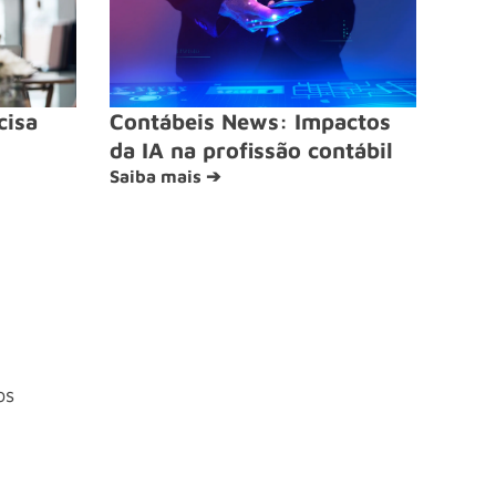
cisa
Contábeis News: Impactos
da IA na profissão contábil
Saiba mais ➔
os
4