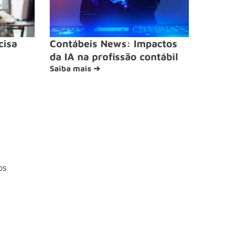
cisa
Contábeis News: Impactos
da IA na profissão contábil
Saiba mais ➔
os
4