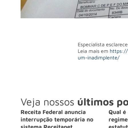
Especialista esclarec
Leia mais em
https:/
um-inadimplente/
Veja nossos
últimos po
Receita Federal anuncia
Qual é 
interrupção temporária no
regime 
sistema Receitanet
estatut