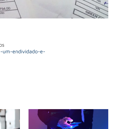
os
e-um-endividado-e-