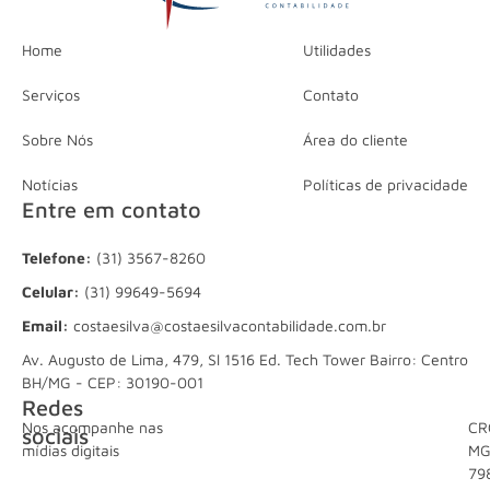
Home
Utilidades
Serviços
Contato
Sobre Nós
Área do cliente
Notícias
Políticas de privacidade
Entre em contato
Telefone:
(31) 3567-8260
Celular:
(31) 99649-5694
Email:
costaesilva@costaesilvacontabilidade.com.br
Av. Augusto de Lima, 479, Sl 1516 Ed. Tech Tower Bairro: Centro
BH/MG - CEP: 30190-001
Redes
Nos acompanhe nas
CR
sociais
mídias digitais
M
79