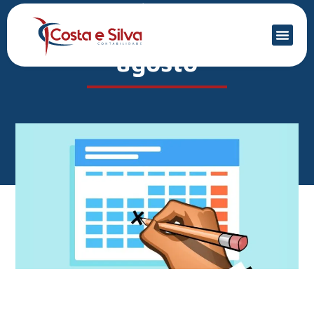
Mercado Financeiro
DET é prorrogado para
agosto