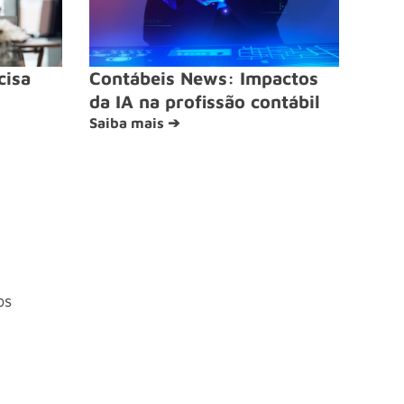
cisa
Contábeis News: Impactos
da IA na profissão contábil
Saiba mais ➔
os
4