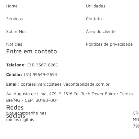
Home
Utilidades
Serviços
Contato
Sobre Nós
Área do cliente
Notícias
Políticas de privacidade
Entre em contato
Telefone:
(31) 3567-8260
Celular:
(31) 99649-5694
Email:
costaesilva@costaesilvacontabilidade.com.br
Av. Augusto de Lima, 479, Sl 1516 Ed. Tech Tower Bairro: Centro
BH/MG - CEP: 30190-001
Redes
Nos acompanhe nas
CR
sociais
mídias digitais
M
79