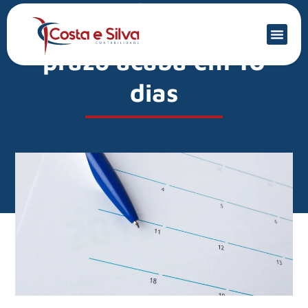
Mercado Financeiro
DASN-SIMEI 2024:
prazo acaba em 10
dias