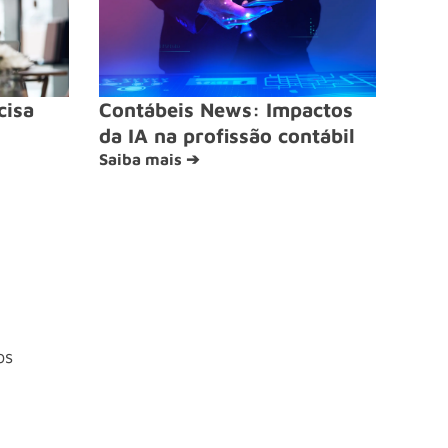
cisa
Contábeis News: Impactos
da IA na profissão contábil
Saiba mais ➔
os
4