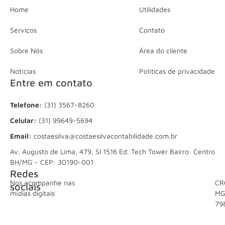
Home
Utilidades
Serviços
Contato
Sobre Nós
Área do cliente
Notícias
Políticas de privacidade
Entre em contato
Telefone:
(31) 3567-8260
Celular:
(31) 99649-5694
Email:
costaesilva@costaesilvacontabilidade.com.br
Av. Augusto de Lima, 479, Sl 1516 Ed. Tech Tower Bairro: Centro
BH/MG - CEP: 30190-001
Redes
Nos acompanhe nas
CR
sociais
mídias digitais
M
79