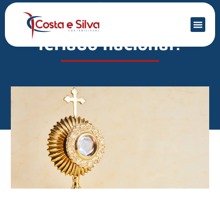
Mercado Financeiro
Corpus Christi 2024 é
feriado nacional?