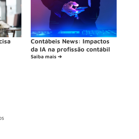
cisa
Contábeis News: Impactos
da IA na profissão contábil
Saiba mais ➔
os
4