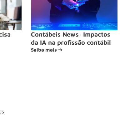
cisa
Contábeis News: Impactos
da IA na profissão contábil
Saiba mais ➔
os
4