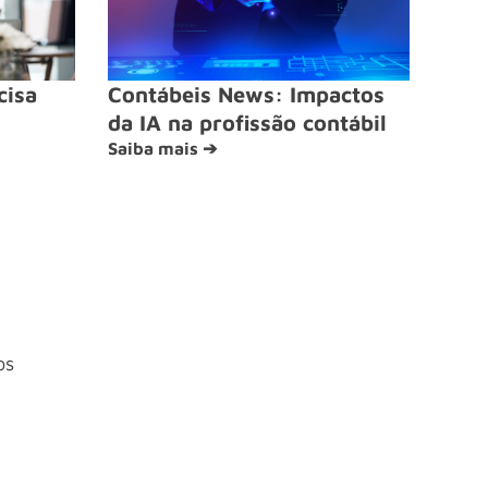
cisa
Contábeis News: Impactos
da IA na profissão contábil
Saiba mais ➔
os
4