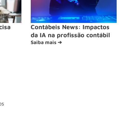
cisa
Contábeis News: Impactos
da IA na profissão contábil
Saiba mais ➔
os
4