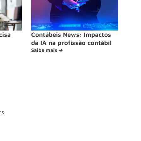
cisa
Contábeis News: Impactos
da IA na profissão contábil
Saiba mais ➔
os
4