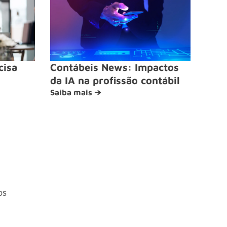
cisa
Contábeis News: Impactos
da IA na profissão contábil
Saiba mais ➔
os
4