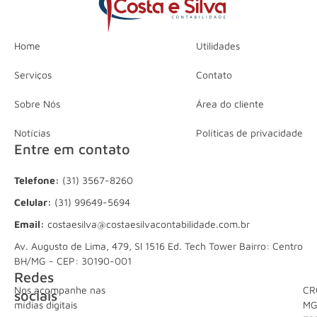
Home
Utilidades
Serviços
Contato
Sobre Nós
Área do cliente
Notícias
Políticas de privacidade
Entre em contato
Telefone:
(31) 3567-8260
Celular:
(31) 99649-5694
Email:
costaesilva@costaesilvacontabilidade.com.br
Av. Augusto de Lima, 479, Sl 1516 Ed. Tech Tower Bairro: Centro
BH/MG - CEP: 30190-001
Redes
Nos acompanhe nas
CR
sociais
mídias digitais
M