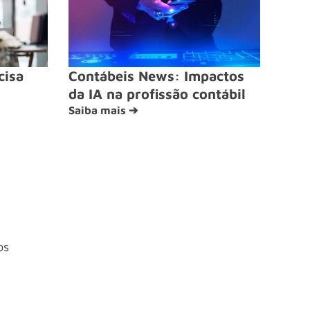
cisa
Contábeis News: Impactos
da IA na profissão contábil
Saiba mais ➔
os
4