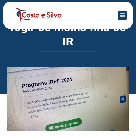
Mercado Financeiro
5 dicas simples como
fugir da malha fina do
IR