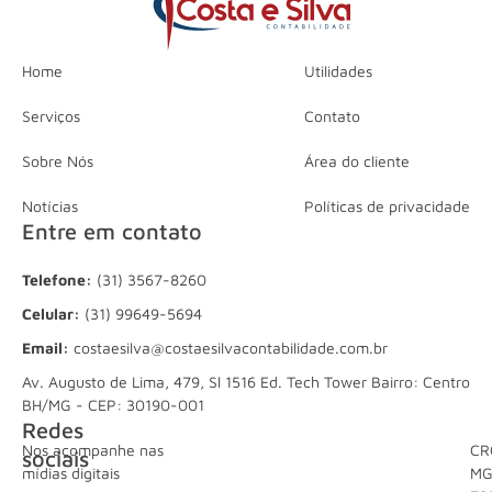
Home
Utilidades
Serviços
Contato
Sobre Nós
Área do cliente
Notícias
Políticas de privacidade
Entre em contato
Telefone:
(31) 3567-8260
Celular:
(31) 99649-5694
Email:
costaesilva@costaesilvacontabilidade.com.br
Av. Augusto de Lima, 479, Sl 1516 Ed. Tech Tower Bairro: Centro
BH/MG - CEP: 30190-001
Redes
Nos acompanhe nas
CR
sociais
mídias digitais
M