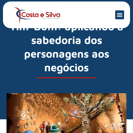
Mercado Financeiro
30 anos do Castelo Rá-
Tim-Bum: aplicando a
sabedoria dos
personagens aos
negócios